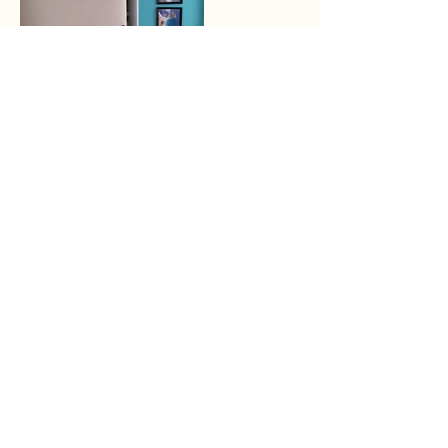
Home
Projekte
Über mich
Leistungen
Kontakt
Marina Hofer
8610 Uster
marina@styledisdihei.ch